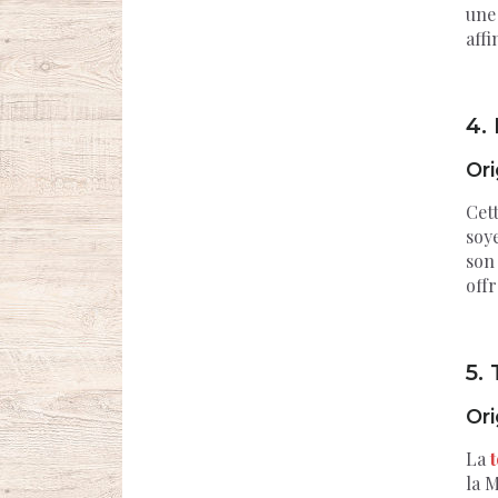
une 
affi
4.
Ori
Cet
soye
son
offr
5.
Ori
La
la M