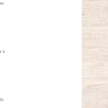
 un
e à
 de