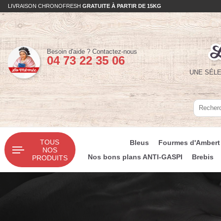
LIVRAISON CHRONOFRESH
GRATUITE À PARTIR DE 15KG
Téléphone :
Besoin d'aide ?
Contactez-nous
04 73 22 35 06
UNE SÉLE
Recherc
Recherc
TOUS
Bleus
Fourmes d'Ambert
NOS
Nos bons plans ANTI-GASPI
Brebis
PRODUITS