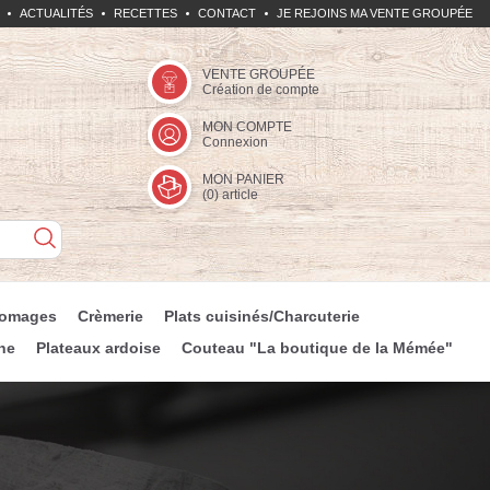
ACTUALITÉS
RECETTES
CONTACT
JE REJOINS MA VENTE GROUPÉE
VENTE GROUPÉE
Création de compte
MON COMPTE
Connexion
MON PANIER
(
0
) article
romages
Crèmerie
Plats cuisinés/Charcuterie
ne
Plateaux ardoise
Couteau "La boutique de la Mémée"