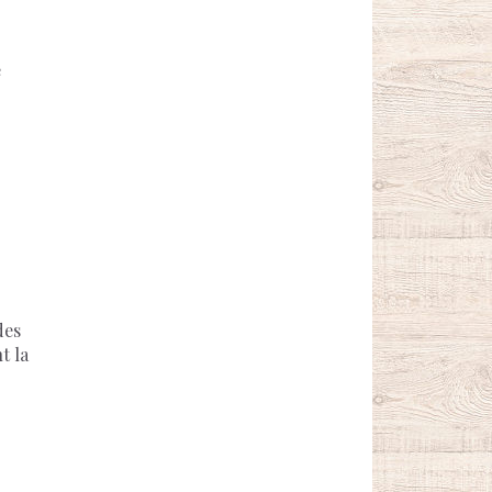
e
des
t la