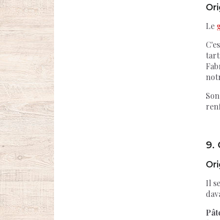
Ori
Le
C'es
tart
Fab
notr
Son
ren
9.
Ori
Il s
dav
Pât