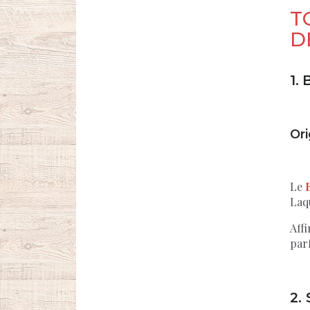
T
D
1.
B
Ori
Le
Laq
Affi
par
2.