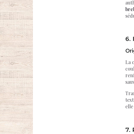
auth
bre
sédu
6.
Ori
La c
coul
ren
sau
Tra
text
elle
7.