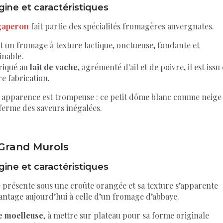
gine et caractéristiques
gaperon
fait partie des spécialités fromagères auvergnates.
t un fromage à texture lactique, onctueuse, fondante et
inable.
riqué au
lait de vache
, agrémenté d'ail et de poivre, il est issu
e fabrication.
 apparence est trompeuse : ce petit dôme blanc comme neige
ferme des saveurs inégalées.
 Grand Murols
gine et caractéristiques
e présente sous une croûte orangée et sa texture s’apparente
antage aujourd’hui à celle d’un fromage d’abbaye.
e moelleuse
, à mettre sur plateau pour sa forme originale