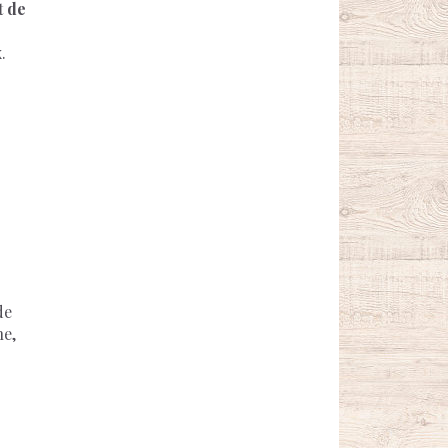
t de
.
de
ne,