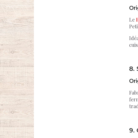
Ori
Le
Pet
Idéa
cuis
8.
Ori
Fab
ferm
trad
9.