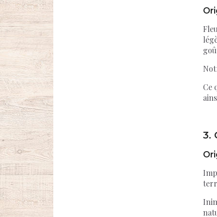
Ori
Fle
lég
goût
Not
Ce q
ains
3.
Ori
Imp
terr
Inim
nat