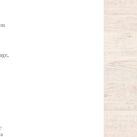
son
nage,
e
 a