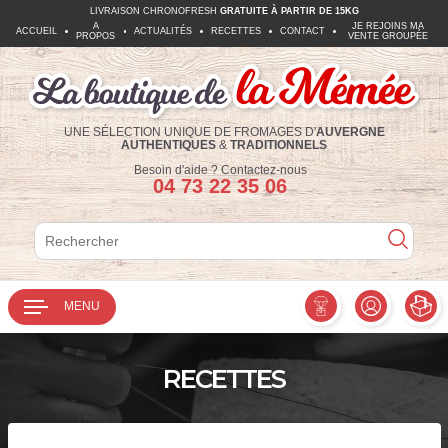
LIVRAISON CHRONOFRESH
GRATUITE À PARTIR DE 15KG
A
JE REJOINS MA
ACCUEIL
ACTUALITÉS
RECETTES
CONTACT
PROPOS
VENTE GROUPÉE
UNE SÉLECTION UNIQUE DE FROMAGES D'
AUVERGNE
AUTHENTIQUES
&
TRADITIONNELS
Téléphone :
Besoin d'aide ?
Contactez-nous
04 73 22 35 06
Rechercher
Rechercher
MENU
RECETTES