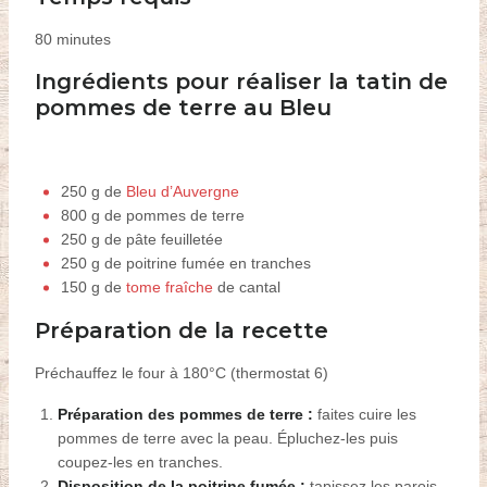
80 minutes
I
ngrédients pour réaliser la tatin de
pommes de terre au Bleu
250 g de
Bleu d’Auvergne
800 g de pommes de terre
250 g de pâte feuilletée
250 g de poitrine fumée en tranches
150 g de
tome fraîche
de cantal
Préparation de la recette
Préchauffez le four à 180°C (thermostat 6)
P
réparation des pommes de terre :
faites cuire les
pommes de terre avec la peau. Épluche
z-
les puis
coupez-les
en tranches.
D
isposition de la poitrine fumée :
tapissez les parois