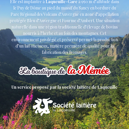
Elle est implantée à
Laqueuille-Gare
à 950 m d’altitude dans
le Puy de Dôme au pied du massif du Sancy en bordure du
Parc Régional des Volcans d’Auvergne en zone d’appellation
protégée Bleu d’Auvergne et Fourme d’Ambert. Une situation
naturelle dans une région traditionnelle d’élevage de bovins
nourris à l’herbe et au foin des montagnes. Cet
environnement privilégié et préservé permet la production
d’un lait onctueux, matière première de qualité pour la
fabrication des fromages.
Un service proposé par la société laitière de Laqueuille