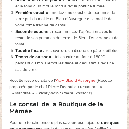
et le fond d’un moule rond avec la poitrine fumée.
P
remière couche :
mettez une couche de pommes de
terre puis la moitié du Bleu d’Auvergne e .la moitié de
votre tome fraiche de cantal.
S
econde
couche
:
recommencez l’opération avec le
reste de vos pommes de terre, de Bleu d’Auvergne et de
tome.
T
ouche finale :
recouvrez d’un disque de pâte feuilletée.
T
emps de cuisson :
faites cuire au four à 180°C
pendant 40 mn. Démoulez tiède et dégustez avec une
salade verte.
Recette issue du site de l’
AOP Bleu d’Auvergne
(
Recette
proposée par le chef Pierre Degoul du restaurant «
L’Amandine ».
Crédit photo : Pierre Soissons)
Le conseil de la Boutique de la
Mémée
Pour une touche encore plus savoureuse, ajoutez
quelques
noix concassées
sur le dessus de votre pâte feuilletée