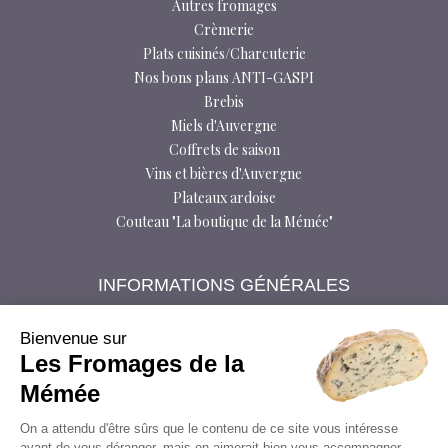
Autres fromages
Crèmerie
Plats cuisinés/Charcuterie
Nos bons plans ANTI-GASPI
Brebis
Miels d'Auvergne
Coffrets de saison
Vins et bières d'Auvergne
Plateaux ardoise
Couteau "La boutique de la Mémée"
INFORMATIONS GÉNÉRALES
Foire aux questions
Bloctel
Bienvenue sur
Les Fromages de la
Conditions générales de vente
Données personnelles
Mémée
Livraison
On a attendu d'être sûrs que le contenu de ce site vous intéresse
Médiateur à la consommation
avant de vous déranger, mais on aimerait bien vous accompagner