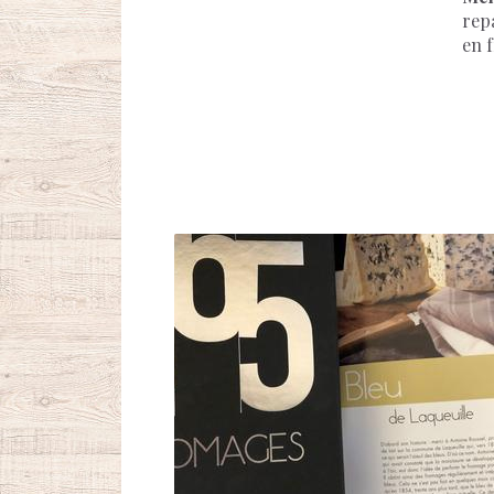
rep
en f