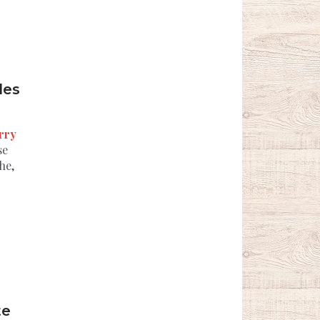
des
rry
se
he,
te