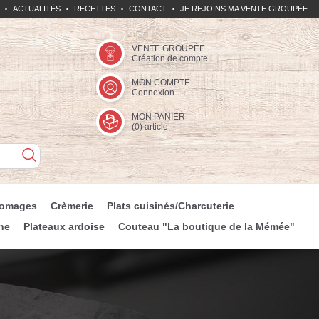
ACTUALITÉS
RECETTES
CONTACT
JE REJOINS MA VENTE GROUPÉE
VENTE GROUPÉE
Création de compte
MON COMPTE
Connexion
MON PANIER
(
0
) article
romages
Crèmerie
Plats cuisinés/Charcuterie
ne
Plateaux ardoise
Couteau "La boutique de la Mémée"