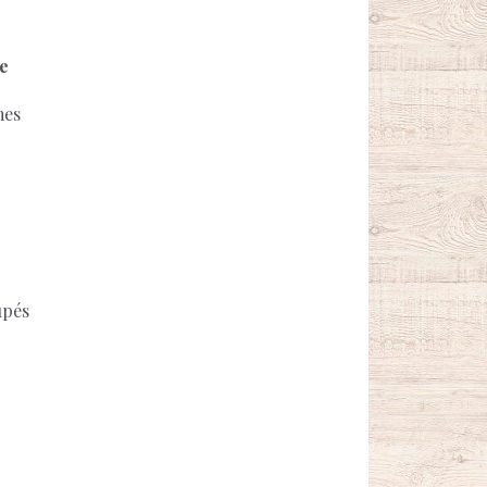
e
mes
upés