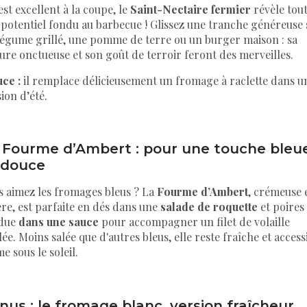
 est excellent à la coupe, le
Saint-Nectaire fermier
révèle tou
 potentiel fondu au barbecue ! Glissez une tranche généreuse 
légume grillé, une pomme de terre ou un burger maison : sa
ure onctueuse et son goût de terroir feront des merveilles.
ce :
il remplace délicieusement un fromage à raclette dans u
ion d’été.
 Fourme d’Ambert : pour une touche bleu
 douce
s aimez les fromages bleus ? La
Fourme d’Ambert
, crémeuse 
re, est parfaite en dés dans une
salade de roquette
et poires
due
dans une sauce
pour accompagner un filet de volaille
lée. Moins salée que d'autres bleus, elle reste fraîche et access
 sous le soleil.
nus : le fromage blanc, version fraîcheur