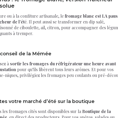
solue
re ou à la confiture artisanale, le
fromage blanc est LA paus
cheur de l’ét
é. Il peut aussi se transformer en dip salé,
aisonné de ciboulette, ail, citron, pour accompagner des légu
quants à tremper.
 conseil de la Mémée
sez à
sortir les fromages du réfrigérateur
une heure
avant
ustation
pour qu’ils libèrent tous leurs arômes. Et pour vos
ue-niques, privilégiez les fromages peu coulants ou pré-déco
tes votre marché d’été sur la boutique
 les fromages cités sont disponibles sur la
Boutique de la
mée
, en direct des producteurs. Pour vos apéros, salades ou