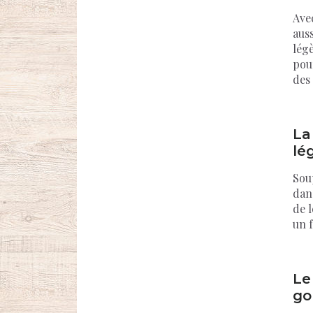
Avec
auss
lég
pour
des 
La
lé
Soup
dan
de 
un f
Le
go