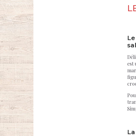
L
Le
sa
Déli
est 
mari
figu
cro
Pou
tra
Simp
La