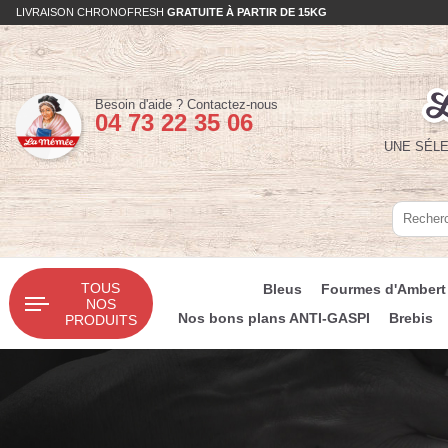
LIVRAISON CHRONOFRESH
GRATUITE À PARTIR DE 15KG
Téléphone :
Besoin d'aide ?
Contactez-nous
04 73 22 35 06
UNE SÉLE
Recherc
Recherc
TOUS
Bleus
Fourmes d'Ambert
NOS
Nos bons plans ANTI-GASPI
Brebis
PRODUITS