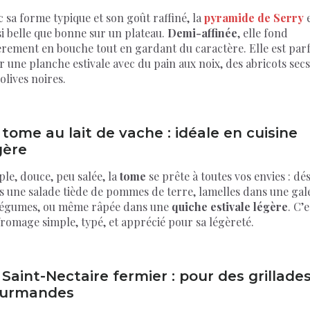
 sa forme typique et son goût raffiné, la
pyramide de Serry
e
i belle que bonne sur un plateau.
Demi-affinée
, elle fond
èrement en bouche tout en gardant du caractère. Elle est parf
 une planche estivale avec du pain aux noix, des abricots secs
olives noires.
 tome au lait de vache : idéale en cuisine
gère
le, douce, peu salée, la
tome
se prête à toutes vos envies : dé
s une salade tiède de pommes de terre, lamelles dans une gal
légumes, ou même râpée dans une
quiche estivale légère
. C’e
romage simple, typé, et apprécié pour sa légèreté.
 Saint-Nectaire fermier : pour des grillade
urmandes