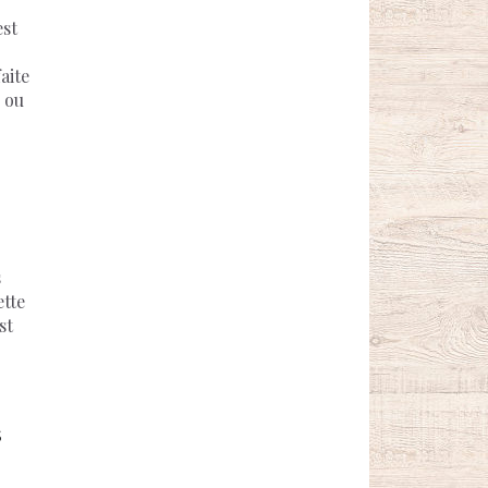
st
aite
 ou
s
ette
st
s