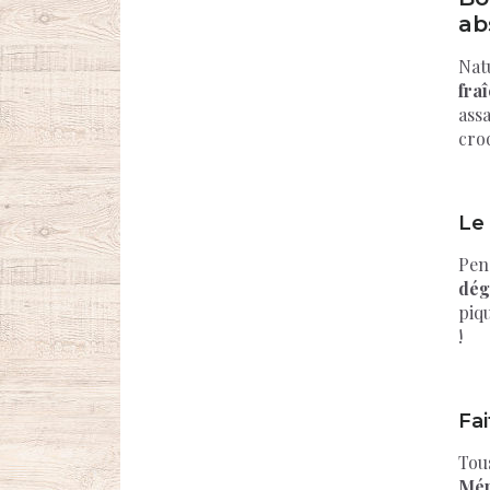
ab
Natu
fraî
ass
cro
Le
Pen
dég
piq
!
Fai
Tous
Mé