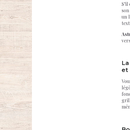
S’il
son
un 
text
Astu
vers
La
et
Vou
légè
fon
gril
même
Bo