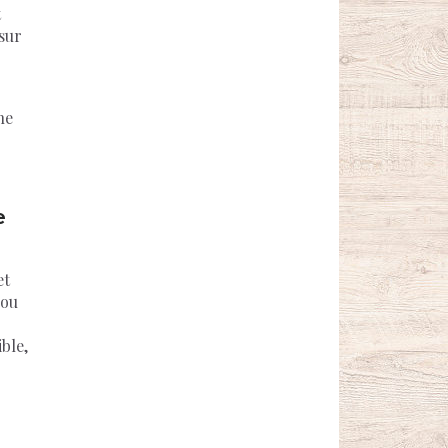
t
sur
ne
e
et
 ou
ible,