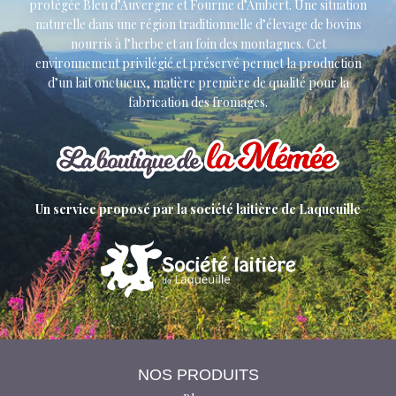
protégée Bleu d’Auvergne et Fourme d’Ambert. Une situation
naturelle dans une région traditionnelle d’élevage de bovins
nourris à l’herbe et au foin des montagnes. Cet
environnement privilégié et préservé permet la production
d’un lait onctueux, matière première de qualité pour la
fabrication des fromages.
Un service proposé par la société laitière de Laqueuille
NOS PRODUITS