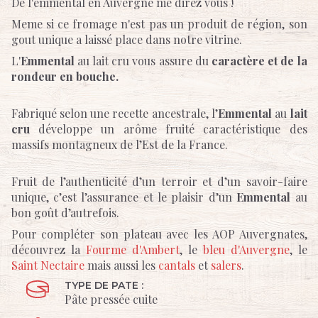
De l'emmental en Auvergne me direz vous !
Meme si ce fromage n'est pas un produit de région, son
gout unique a laissé place dans notre vitrine.
L'
Emmental
au lait cru vous assure du
caractère et de la
rondeur en bouche.
Fabriqué selon une recette ancestrale, l’
Emmental
au
lait
cru
développe un arôme fruité caractéristique des
massifs montagneux de l’Est de la France.
Fruit de l’authenticité d’un terroir et d’un savoir-faire
unique, c’est l’assurance et le plaisir d’un
Emmental
au
bon goût d’autrefois.
Pour compléter son plateau avec les AOP Auvergnates,
découvrez la
Fourme d'Ambert
, le
bleu d'Auvergne
, le
Saint Nectaire
mais aussi les
cantals
et
salers
.
TYPE DE PATE :
Pâte pressée cuite