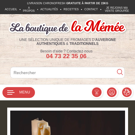
LIVRAISON CHRONOFRESH
GRATUITE À PARTIR DE 15KG
A
JE REJOINS MA
ACCUEIL
ACTUALITÉS
RECETTES
CONTACT
PROPOS
VENTE GROUPÉE
UNE SÉLECTION UNIQUE DE FROMAGES D'
AUVERGNE
AUTHENTIQUES
&
TRADITIONNELS
Téléphone :
Besoin d'aide ?
Contactez-nous
04 73 22 35 06
Rechercher
Rechercher
MENU