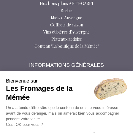
Nos bons plans ANTI-GASPI
Brebis
Miels d'Auvergne
Coffrets de saison
Vins et bières d'Auvergne
Plateaux ardoise
Couteau "La boutique de la Mémée"
INFORMATIONS GÉNÉRALES
Foire aux questions
Bloctel
Bienvenue sur
Les Fromages de la
Conditions générales de vente
Données personnelles
Mémée
Livraison
On a attendu d'être sûrs que le contenu de ce site vous intéresse
Médiateur à la consommation
avant de vous déranger, mais on aimerait bien vous accompagner
Mentions légales
pendant votre visite...
Modes de paiement
C'est OK pour vous ?
Plan du site