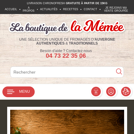
LIVRAISON CHRONOFRESH
GRATUITE À PARTIR DE 15KG
A
JE REJOINS MA
ACCUEIL
ACTUALITÉS
RECETTES
CONTACT
PROPOS
VENTE GROUPÉE
UNE SÉLECTION UNIQUE DE FROMAGES D'
AUVERGNE
AUTHENTIQUES
&
TRADITIONNELS
Téléphone :
Besoin d'aide ?
Contactez-nous
04 73 22 35 06
Rechercher
Rechercher
MENU