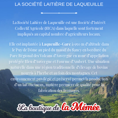
LA SOCIÉTÉ LAITIÈRE DE LAQUEUILLE
La Société Laitière de Laqueuille est une Société d’Intérêt
Collectif Agricole (SICA) dans laquelle sont fortement
impliqués au capital nombre d’agriculteurs locaux.
Elle est implantée à
Laqueuille-Gare
à 950 m d’altitude dans
le Puy de Dôme au pied du massif du Sancy en bordure du
Parc Régional des Volcans d’Auvergne en zone d’appellation
protégée Bleu d’Auvergne et Fourme d’Ambert. Une situation
naturelle dans une région traditionnelle d’élevage de bovins
nourris à l’herbe et au foin des montagnes. Cet
environnement privilégié et préservé permet la production
d’un lait onctueux, matière première de qualité pour la
fabrication des fromages.