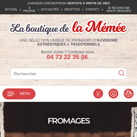
LIVRAISON CHRONOFRESH
GRATUITE À PARTIR DE 15KG
A
JE REJOINS MA
ACCUEIL
ACTUALITÉS
RECETTES
CONTACT
PROPOS
VENTE GROUPÉE
UNE SÉLECTION UNIQUE DE FROMAGES D'
AUVERGNE
AUTHENTIQUES
&
TRADITIONNELS
Téléphone :
Besoin d'aide ?
Contactez-nous
04 73 22 35 06
Rechercher
Rechercher
MENU
FROMAGES