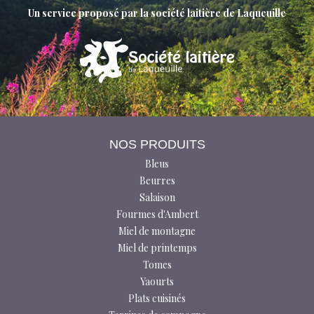
Un service proposé par la société laitière de Laqueuille
NOS PRODUITS
Bleus
Beurres
Salaison
Fourmes d'Ambert
Miel de montagne
Miel de printemps
Tomes
Yaourts
Plats cuisinés