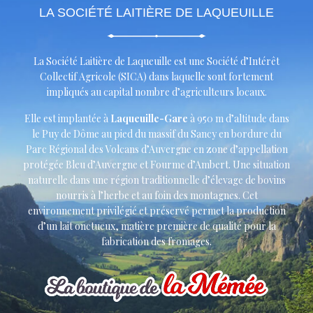
LA SOCIÉTÉ LAITIÈRE DE LAQUEUILLE
La Société Laitière de Laqueuille est une Société d’Intérêt
Collectif Agricole (SICA) dans laquelle sont fortement
impliqués au capital nombre d’agriculteurs locaux.
Elle est implantée à
Laqueuille-Gare
à 950 m d’altitude dans
le Puy de Dôme au pied du massif du Sancy en bordure du
Parc Régional des Volcans d’Auvergne en zone d’appellation
protégée Bleu d’Auvergne et Fourme d’Ambert. Une situation
naturelle dans une région traditionnelle d’élevage de bovins
nourris à l’herbe et au foin des montagnes. Cet
environnement privilégié et préservé permet la production
d’un lait onctueux, matière première de qualité pour la
fabrication des fromages.