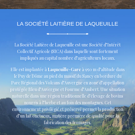
LA SOCIÉTÉ LAITIÈRE DE LAQUEUILLE
La Société Laitière de Laqueuille est une Société d’Intérêt
Collectif Agricole (SICA) dans laquelle sont fortement
impliqués au capital nombre d’agriculteurs locaux.
Elle est implantée à
Laqueuille-Gare
à 950 m d’altitude dans
le Puy de Dôme au pied du massif du Sancy en bordure du
Parc Régional des Volcans d’Auvergne en zone d’appellation
protégée Bleu d’Auvergne et Fourme d’Ambert. Une situation
naturelle dans une région traditionnelle d’élevage de bovins
nourris à l’herbe et au foin des montagnes. Cet
environnement privilégié et préservé permet la production
d’un lait onctueux, matière première de qualité pour la
fabrication des fromages.