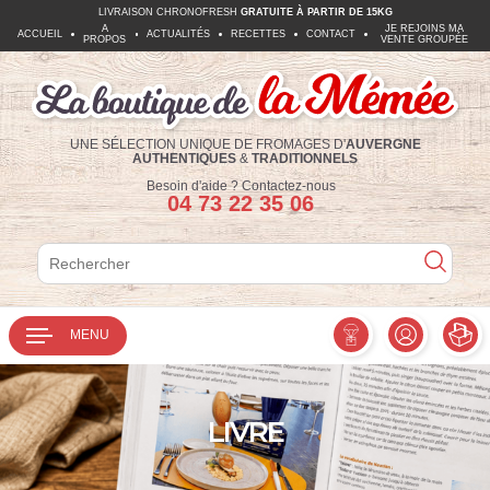
LIVRAISON CHRONOFRESH
GRATUITE À PARTIR DE 15KG
A
JE REJOINS MA
ACCUEIL
ACTUALITÉS
RECETTES
CONTACT
PROPOS
VENTE GROUPÉE
UNE SÉLECTION UNIQUE DE FROMAGES D'
AUVERGNE
AUTHENTIQUES
&
TRADITIONNELS
Téléphone :
Besoin d'aide ?
Contactez-nous
04 73 22 35 06
Rechercher
Rechercher
MENU
LIVRE