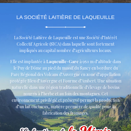
LA SOCIÉTÉ LAITIÈRE DE LAQUEUILLE
La Société Laitière de Laqueuille est une Société d’Intérêt
Collectif Agricole (SICA) dans laquelle sont fortement
impliqués au capital nombre d’agriculteurs locaux.
Elle est implantée à
Laqueuille-Gare
à 950 m d’altitude dans
le Puy de Dôme au pied du massif du Sancy en bordure du
Parc Régional des Volcans d’Auvergne en zone d’appellation
protégée Bleu d’Auvergne et Fourme d’Ambert. Une situation
naturelle dans une région traditionnelle d’élevage de bovins
nourris à l’herbe et au foin des montagnes. Cet
environnement privilégié et préservé permet la production
d’un lait onctueux, matière première de qualité pour la
fabrication des fromages.