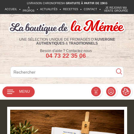
LIVRAISON CHRONOFRESH
GRATUITE À PARTIR DE 15KG
A
JE REJOINS MA
ACCUEIL
ACTUALITÉS
RECETTES
CONTACT
PROPOS
VENTE GROUPÉE
UNE SÉLECTION UNIQUE DE FROMAGES D'
AUVERGNE
AUTHENTIQUES
&
TRADITIONNELS
Téléphone :
Besoin d'aide ?
Contactez-nous
04 73 22 35 06
Rechercher
Rechercher
MENU