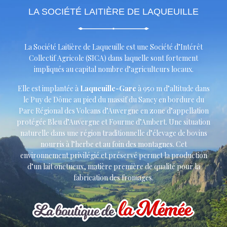
LA SOCIÉTÉ LAITIÈRE DE LAQUEUILLE
La Société Laitière de Laqueuille est une Société d’Intérêt
Collectif Agricole (SICA) dans laquelle sont fortement
impliqués au capital nombre d’agriculteurs locaux.
Elle est implantée à
Laqueuille-Gare
à 950 m d’altitude dans
le Puy de Dôme au pied du massif du Sancy en bordure du
Parc Régional des Volcans d’Auvergne en zone d’appellation
protégée Bleu d’Auvergne et Fourme d’Ambert. Une situation
naturelle dans une région traditionnelle d’élevage de bovins
nourris à l’herbe et au foin des montagnes. Cet
environnement privilégié et préservé permet la production
d’un lait onctueux, matière première de qualité pour la
fabrication des fromages.