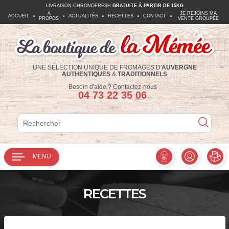
LIVRAISON CHRONOFRESH
GRATUITE À PARTIR DE 15KG
A
JE REJOINS MA
ACCUEIL
ACTUALITÉS
RECETTES
CONTACT
PROPOS
VENTE GROUPÉE
UNE SÉLECTION UNIQUE DE FROMAGES D'
AUVERGNE
AUTHENTIQUES
&
TRADITIONNELS
Téléphone :
Besoin d'aide ?
Contactez-nous
04 73 22 35 06
Rechercher
Rechercher
MENU
RECETTES