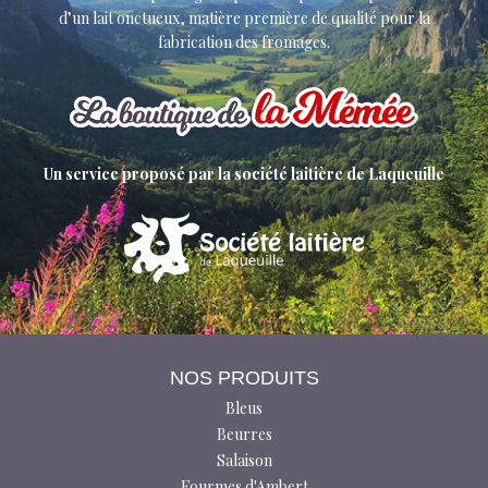
d’un lait onctueux, matière première de qualité pour la
fabrication des fromages.
Un service proposé par la société laitière de Laqueuille
NOS PRODUITS
Bleus
Beurres
Salaison
Fourmes d'Ambert