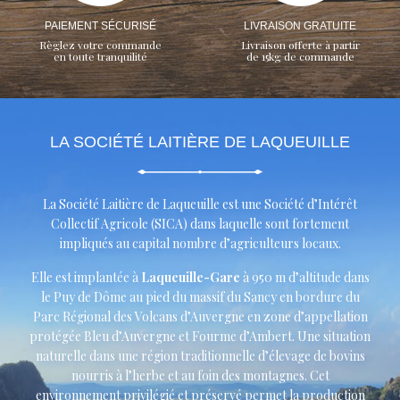
PAIEMENT SÉCURISÉ
LIVRAISON GRATUITE
Règlez votre commande
Livraison offerte à partir
en toute tranquilité
de 15kg de commande
LA SOCIÉTÉ LAITIÈRE DE LAQUEUILLE
La Société Laitière de Laqueuille est une Société d’Intérêt
Collectif Agricole (SICA) dans laquelle sont fortement
impliqués au capital nombre d’agriculteurs locaux.
Elle est implantée à
Laqueuille-Gare
à 950 m d’altitude dans
le Puy de Dôme au pied du massif du Sancy en bordure du
Parc Régional des Volcans d’Auvergne en zone d’appellation
protégée Bleu d’Auvergne et Fourme d’Ambert. Une situation
naturelle dans une région traditionnelle d’élevage de bovins
nourris à l’herbe et au foin des montagnes. Cet
environnement privilégié et préservé permet la production