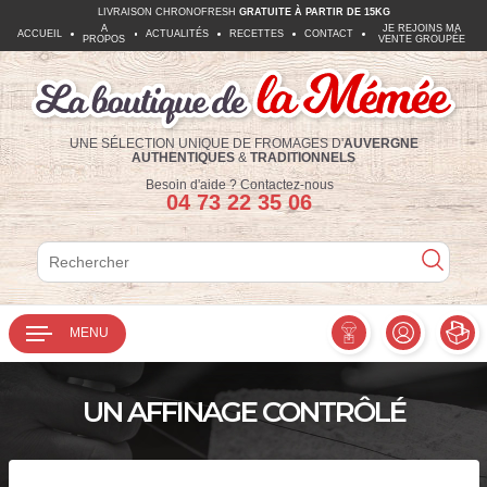
LIVRAISON CHRONOFRESH
GRATUITE À PARTIR DE 15KG
A
JE REJOINS MA
ACCUEIL
ACTUALITÉS
RECETTES
CONTACT
PROPOS
VENTE GROUPÉE
UNE SÉLECTION UNIQUE DE FROMAGES D'
AUVERGNE
AUTHENTIQUES
&
TRADITIONNELS
Téléphone :
Besoin d'aide ?
Contactez-nous
04 73 22 35 06
Rechercher
Rechercher
MENU
UN AFFINAGE CONTRÔLÉ