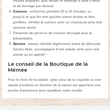
moules préparés, puis versez le mélange à base d'œufs
et de fromage par-dessus.
C
uisson
: enfournez pendant 20 à 25 minutes, ou
jusqu'à ce que les mini quiches soient dorées et bien
gonflées. Vérifiez la cuisson avec un couteau
,la lame doit
ressortir sèche.
Parsemer de persil ou de cresson découpé pour la
présentation.
S
ervice
: laissez refroidir légèrement avant de démouler.
Servez tiède, accompagné d'une salade verte pour
une
entrée
ou
en
apéritif !
L
e conseil de la Boutique de la
Mémée
Pour le choix de la salade, optez pour de la roquette ou une
salade d'endives en fonction de la saison qui apportera une
touche d’amertume pour équilibrer votre recette.