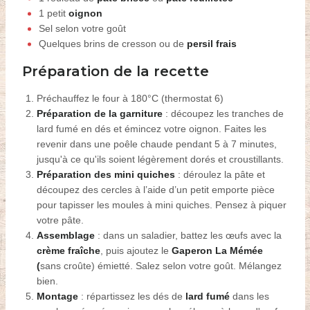
1 petit
oignon
Sel selon votre goût
Quelques brins de
cresson ou de
persil frais
Préparation de la recette
Préchauffez le four à 180°C (thermostat 6)
P
réparation de la garniture
:
découpez les tranches de
lard fumé en dés et émincez votre oignon.
F
aites
les
revenir dans une poêle chaude pendant 5 à 7 minutes,
jusqu'à ce qu'ils soient légèrement dorés et croustillants.
P
réparation des mini quiches
: déroulez la pâte
et
découpez des cercles à l’aide d’un petit emporte pièce
pour tapisser les moules à mini quiches.
Pensez à piquer
votre pâte.
A
ssemblage
: dans un saladier, battez les œufs avec la
crème fraîche
, puis ajoutez le
Gaperon La Mémée
(
sans croûte)
émietté. Salez selon votre goût. Mélangez
bien.
M
ontage
: répartissez les dés de
lard fumé
dans les