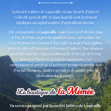
La Société Laitière de Laqueuille est une Société d’Intérêt
Collectif Agricole (SICA) dans laquelle sont fortement
impliqués au capital nombre d’agriculteurs locaux.
Elle est implantée à
Laqueuille-Gare
à 950 m d’altitude dans
le Puy de Dôme au pied du massif du Sancy en bordure du
Parc Régional des Volcans d’Auvergne en zone d’appellation
protégée Bleu d’Auvergne et Fourme d’Ambert. Une situation
naturelle dans une région traditionnelle d’élevage de bovins
nourris à l’herbe et au foin des montagnes. Cet
environnement privilégié et préservé permet la production
d’un lait onctueux, matière première de qualité pour la
fabrication des fromages.
Un service proposé par la société laitière de Laqueuille