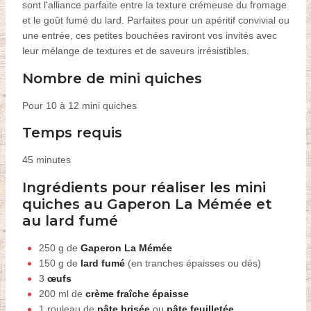
sont l'alliance parfaite entre la
texture
crémeuse du fromage
et le goût
fumé
du lard. Parfaites pour un apéritif convivial ou
une entrée
, ces petites bouchées raviront vos invités avec
leur mélange de textures et de saveurs irrésistibles.
Nombre de
mini quiches
Pour 10 à 12 mini quiches
Temps requis
45 minutes
Ingrédients pour réaliser les mini
quiches au Gaperon La Mémée et
au lard
fumé
250
g de
Gaperon La Mémée
150 g de
lard fumé
(en tranches
épaisses
ou dés)
3
œufs
200 ml de
crème fraîche épaisse
1 rouleau de
pâte brisée
ou
pâte feuilletée