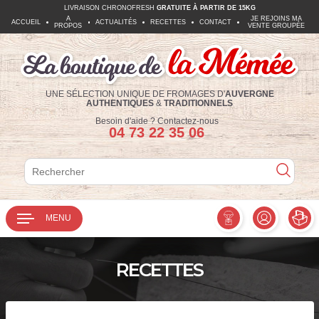
LIVRAISON CHRONOFRESH
GRATUITE À PARTIR DE 15KG
A
JE REJOINS MA
ACCUEIL
ACTUALITÉS
RECETTES
CONTACT
PROPOS
VENTE GROUPÉE
UNE SÉLECTION UNIQUE DE FROMAGES D'
AUVERGNE
AUTHENTIQUES
&
TRADITIONNELS
Téléphone :
Besoin d'aide ?
Contactez-nous
04 73 22 35 06
Rechercher
Rechercher
MENU
RECETTES