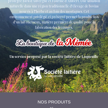
protégée Bleu d’Auvergne et Fourme d’Ambert. Une situation
naturelle dans une région traditionnelle d’élevage de bovins
nourris à l’herbe et au foin des montagnes. Cet
environnement privilégié et préservé permet la production
d’un lait onctueux, matière première de qualité pour la
fabrication des fromages.
Un service proposé par la société laitière de Laqueuille
NOS PRODUITS