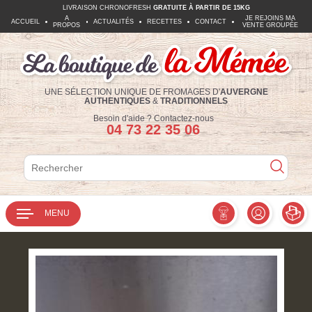
LIVRAISON CHRONOFRESH
GRATUITE À PARTIR DE 15KG
A
JE REJOINS MA
ACCUEIL
ACTUALITÉS
RECETTES
CONTACT
PROPOS
VENTE GROUPÉE
UNE SÉLECTION UNIQUE DE FROMAGES D'
AUVERGNE
AUTHENTIQUES
&
TRADITIONNELS
Téléphone :
Besoin d'aide ?
Contactez-nous
04 73 22 35 06
Rechercher
Rechercher
MENU