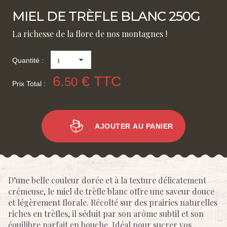
MIEL DE TRÈFLE BLANC 250G
La richesse de la flore de nos montagnes !
Quantité :
6
€ TTC
.50
Prix Total :
AJOUTER AU PANIER
D’une belle couleur dorée et à la texture délicatement
crémeuse, le miel de trèfle blanc offre une saveur douce
et légèrement florale. Récolté sur des prairies naturelles
riches en trèfles, il séduit par son arôme subtil et son
équilibre parfait en bouche. Idéal pour sucrer vos