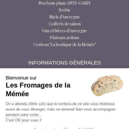
Nos bons plans ANTI-GASPI
Brebis
Miels d'Auvergne
Coffrets de saison
Vins et bières d'Auvergne
Plateaux ardoise
Couteau "La boutique de la Mémée"
INFORMATIONS GÉNÉRALES
Foire aux questions
Bloctel
Bienvenue sur
Les Fromages de la
Conditions générales de vente
Données personnelles
Mémée
Livraison
On a attendu d'être sûrs que le contenu de ce site vous intéresse
Médiateur à la consommation
avant de vous déranger, mais on aimerait bien vous accompagner
Mentions légales
pendant votre visite...
Modes de paiement
C'est OK pour vous ?
Plan du site