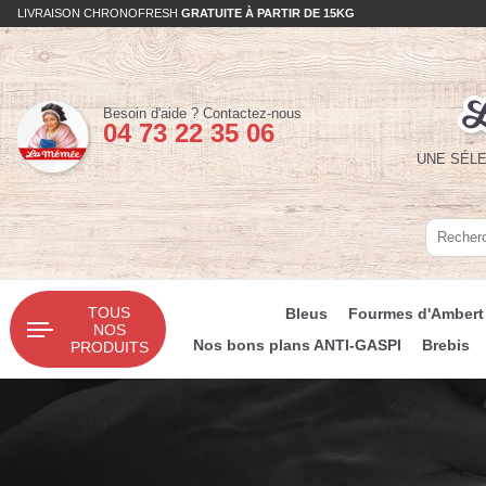
LIVRAISON CHRONOFRESH
GRATUITE À PARTIR DE 15KG
Téléphone :
Besoin d'aide ?
Contactez-nous
04 73 22 35 06
UNE SÉLE
Recherc
Recherc
TOUS
Bleus
Fourmes d'Ambert
NOS
Nos bons plans ANTI-GASPI
Brebis
PRODUITS