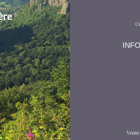
C
INF
s Options
Vente