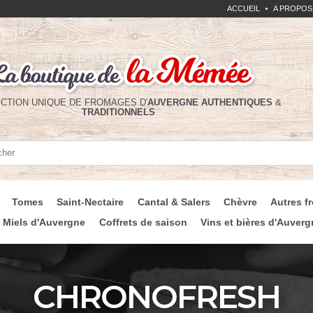
ACCUEIL
A PROPOS
CTION UNIQUE DE FROMAGES D'
AUVERGNE
AUTHENTIQUES
&
TRADITIONNELS
her
her
Tomes
Saint-Nectaire
Cantal & Salers
Chèvre
Autres f
Miels d'Auvergne
Coffrets de saison
Vins et bières d'Auverg
CHRONOFRESH