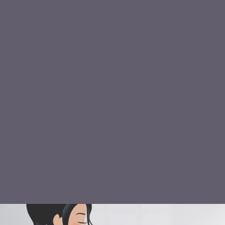
7
€ TTC
.68
Prix Total :
environ 600g
AJOUTER AU PANIER
PLUS D'INFORMATIONS