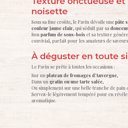
Texture onctueuse et
noisette
Sous sa fine croûte, le Pavin dévoile une
pâte 
couleur jaune clair
, qui séduit par sa
douceur
Son
parfum de sous-bois
et sa texture génér
convivial, parfait pour les amateurs de saveurs
À déguster en toute s
Le Pavin se prête à toutes les occasions :
Sur un
plateau de fromages d’Auvergne
,
Dans un
gratin ou une tarte salée
,
Ou simplement sur une belle tranche de pain
Servez-le légèrement tempéré pour en révéler
aromatique.