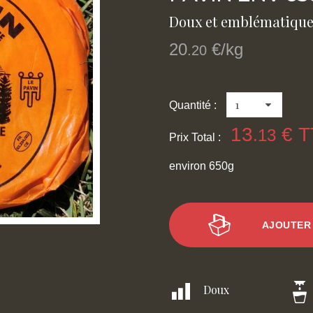
Doux et emblématique
20
€/kg
.20
Quantité :
13
€ T
.13
Prix Total :
environ 650g
AJOUTER 
Doux