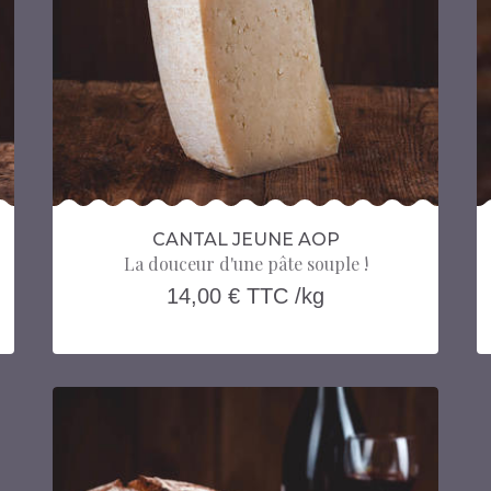
2
€ TTC
.90
Prix Total :
AJOUTER AU PANIER
PLUS D'INFORMATIONS
CANTAL JEUNE AOP
La douceur d'une pâte souple !
14,00 € TTC /kg