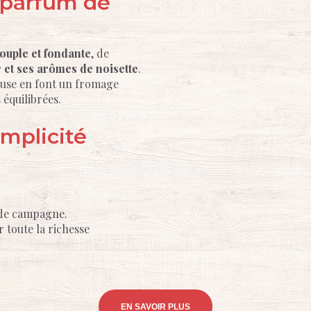
 parfum de
souple et fondante
, de
 et ses arômes de noisette
.
euse en font un fromage
 équilibrées.
implicité
 de campagne.
 toute la richesse
EN SAVOIR PLUS