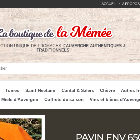
ACCUEIL
A PROPOS
CTION UNIQUE DE FROMAGES D'
AUVERGNE
AUTHENTIQUES
&
TRADITIONNELS
her
her
Tomes
Saint-Nectaire
Cantal & Salers
Chèvre
Autres f
Miels d'Auvergne
Coffrets de saison
Vins et bières d'Auverg
PAVIN ENV 65