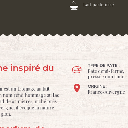
Lait pasteurisé
e inspiré du
TYPE DE PATE :
Pate demi-ferme,
pressée non cuite
ORIGINE :
n
est un fromage au
lait
France-Auvergne
. Son nom rend hommage au
lac
nd de 92 mètres, niché près
ergne, il évoque la nature
égion.