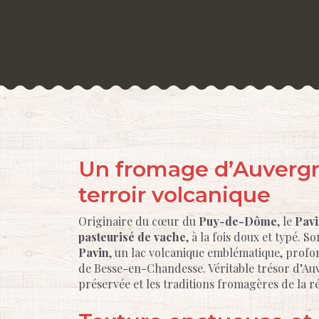
Un fromage d’Auvergn
terroir volcanique
Originaire du cœur du
Puy-de-Dôme
, le
Pavi
pasteurisé de vache
, à la fois doux et typé
Pavin
, un lac volcanique emblématique, profo
de Besse-en-Chandesse. Véritable trésor d’Auv
préservée et les traditions fromagères de la r