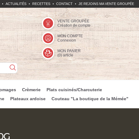
ACTUALITÉS
RECETTES
CONTACT
JE REJOINS MA VENTE GROUPÉE
VENTE GROUPÉE
Création de compte
MON COMPTE
Connexion
MON PANIER
(
0
) article
romages
Crèmerie
Plats cuisinés/Charcuterie
ne
Plateaux ardoise
Couteau "La boutique de la Mémée"
0G