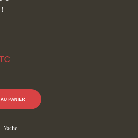
 !
TC
AU PANIER
Vache