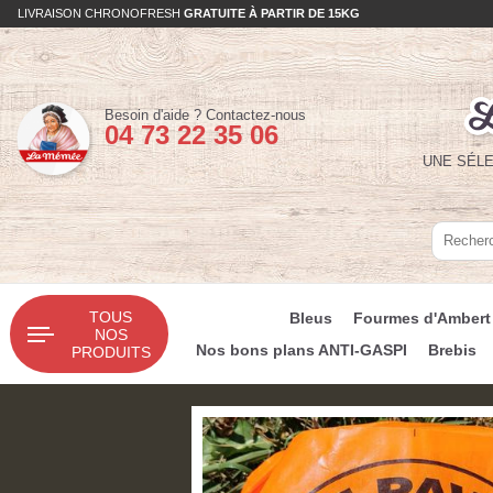
LIVRAISON CHRONOFRESH
GRATUITE À PARTIR DE 15KG
Téléphone :
Besoin d'aide ?
Contactez-nous
04 73 22 35 06
UNE SÉLE
Recherc
Recherc
TOUS
Bleus
Fourmes d'Ambert
NOS
Nos bons plans ANTI-GASPI
Brebis
PRODUITS