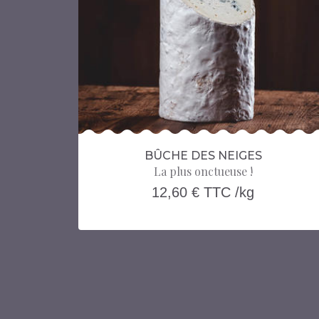
Quantité :
TC
3
€ TTC
.50
Prix Total :
R
AJOUTER AU PANIER
NS
PLUS D'INFORMATIONS
BÛCHE DES NEIGES
La plus onctueuse !
12,60 € TTC /kg
Quantité :