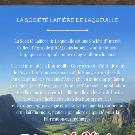
LA SOCIÉTÉ LAITIÈRE DE LAQUEUILLE
La Société Laitière de Laqueuille est une Société d’Intérêt
Collectif Agricole (SICA) dans laquelle sont fortement
impliqués au capital nombre d’agriculteurs locaux.
Elle est implantée à
Laqueuille-Gare
à 950 m d’altitude dans
le Puy de Dôme au pied du massif du Sancy en bordure du
Parc Régional des Volcans d’Auvergne en zone d’appellation
protégée Bleu d’Auvergne et Fourme d’Ambert. Une situation
naturelle dans une région traditionnelle d’élevage de bovins
nourris à l’herbe et au foin des montagnes. Cet
environnement privilégié et préservé permet la production
d’un lait onctueux, matière première de qualité pour la
fabrication des fromages.