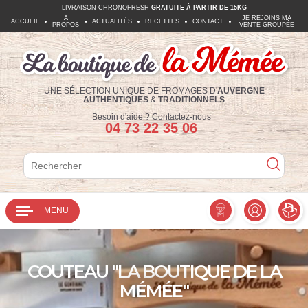
LIVRAISON CHRONOFRESH
GRATUITE À PARTIR DE 15KG
A
JE REJOINS MA
ACCUEIL
ACTUALITÉS
RECETTES
CONTACT
PROPOS
VENTE GROUPÉE
UNE SÉLECTION UNIQUE DE FROMAGES D'
AUVERGNE
AUTHENTIQUES
&
TRADITIONNELS
Téléphone :
Besoin d'aide ?
Contactez-nous
04 73 22 35 06
Rechercher
Rechercher
MENU
COUTEAU "LA BOUTIQUE DE LA
MÉMÉE"