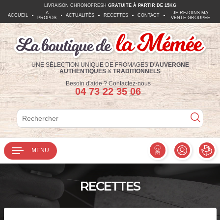
LIVRAISON CHRONOFRESH
GRATUITE À PARTIR DE 15KG
A
JE REJOINS MA
ACCUEIL
ACTUALITÉS
RECETTES
CONTACT
PROPOS
VENTE GROUPÉE
UNE SÉLECTION UNIQUE DE FROMAGES D'
AUVERGNE
AUTHENTIQUES
&
TRADITIONNELS
Téléphone :
Besoin d'aide ?
Contactez-nous
04 73 22 35 06
Rechercher
Rechercher
MENU
RECETTES