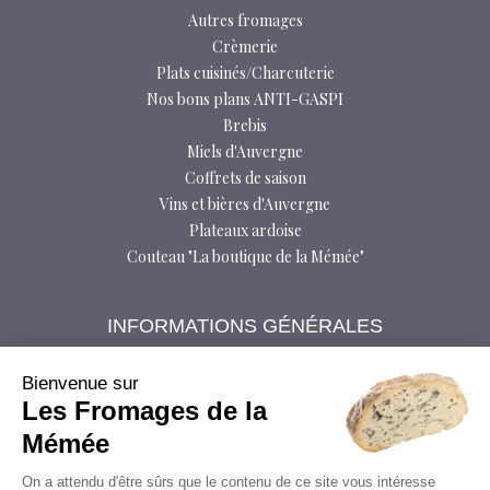
Autres fromages
Crèmerie
Plats cuisinés/Charcuterie
Nos bons plans ANTI-GASPI
Brebis
Miels d'Auvergne
Coffrets de saison
Vins et bières d'Auvergne
Plateaux ardoise
Couteau "La boutique de la Mémée"
INFORMATIONS GÉNÉRALES
Foire aux questions
Bloctel
Bienvenue sur
Les Fromages de la
Conditions générales de vente
Données personnelles
Mémée
Livraison
On a attendu d'être sûrs que le contenu de ce site vous intéresse
Médiateur à la consommation