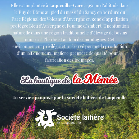
Elle est implantée à
Laqueuille-Gare
à 950 m d’altitude dans
le Puy de Dôme au pied du massif du Sancy en bordure du
Parc Régional des Volcans d’Auvergne en zone d’appellation
protégée Bleu d’Auvergne et Fourme d’Ambert. Une situation
naturelle dans une région traditionnelle d’élevage de bovins
nourris à l’herbe et au foin des montagnes. Cet
environnement privilégié et préservé permet la production
d’un lait onctueux, matière première de qualité pour la
fabrication des fromages.
Un service proposé par la société laitière de Laqueuille