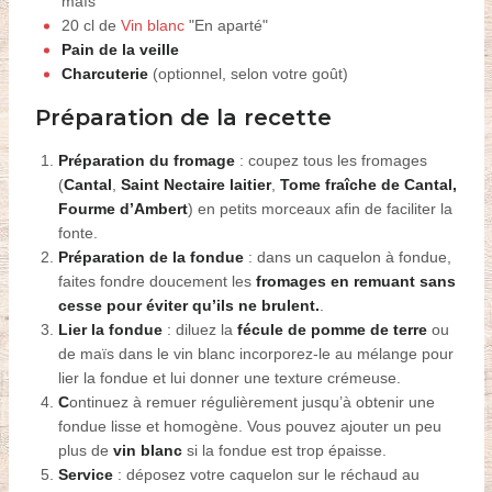
maïs
20 cl
de
Vin blanc
"En aparté"
Pain de la veille
Charcuterie
(optionnel, selon votre goût)
Préparation de la recette
Préparation du fromage
: coupez tous les fromages
(
Cantal
,
Saint Nectaire laitier
,
Tome fraîche de Cantal,
Fourme d’Ambert
) en petits morceaux afin de faciliter
la
fonte.
Préparation de la fondue
: dans un caquelon à fondue,
faites
fondre
doucement le
s
fromages en remuant sans
cesse pour éviter qu’ils ne brulent.
.
Lier la fondue
:
diluez
la
fécule de pomme de terre
ou
de maïs dans le vin blanc
incorporez-le au mélange pour
lier la fondue et lui donner une texture crémeuse.
C
ontinuez à remuer régulièrement jusqu’à obtenir une
fondue lisse et homogène. Vous pouvez ajouter un peu
plus de
vin blanc
si la fondue est trop épaisse.
S
ervice
:
déposez votre caquelon sur le réchaud au